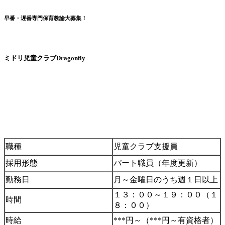
早番・遅番専門保育教諭大募集！
ミドリ児童クラブDragonfly
職種
児童クラブ支援員
採用形態
パート職員（年度更新）
勤務日
月～金曜日のうち週１日以上
１３：００～１９：００（１
時間
８：００）
時給
***円～（***円～有資格者）