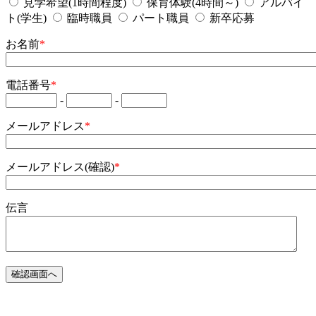
見学希望(1時間程度)
保育体験(4時間～)
アルバイ
ト(学生)
臨時職員
パート職員
新卒応募
お名前
*
電話番号
*
-
-
メールアドレス
*
メールアドレス(確認)
*
伝言