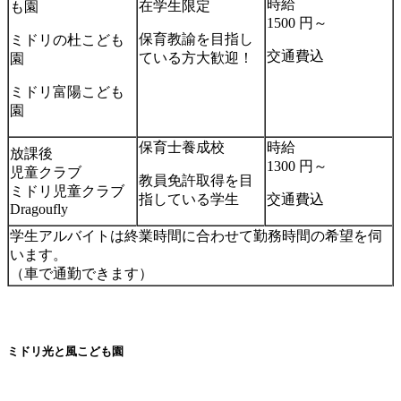
時給
在学生限定
も園
1500 円～
保育教諭を目指し
ミドリの杜こども
交通費込
ている方大歓迎！
園
ミドリ富陽こども
園
保育士養成校
時給
放課後
1300 円～
児童クラブ
教員免許取得を目
ミドリ児童クラブ
指している学生
交通費込
Dragoufly
学生アルバイトは終業時間に合わせて勤務時間の希望を伺
います。
（車で通勤できます）
ミドリ光と風こども園